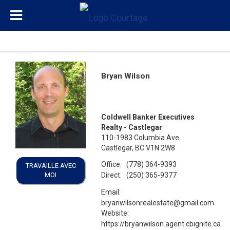
Bryan Wilson
Coldwell Banker Executives
Realty - Castlegar
110-1983 Columbia Ave
Castlegar, BC V1N 2W8
Office:
(778) 364-9393
TRAVAILLE AVEC
MOI
Direct:
(250) 365-9377
Email:
bryanwilsonrealestate@gmail.com
Website:
https://bryanwilson.agent.cbignite.ca